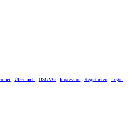
artner
-
Über mich
-
DSGVO
-
Impressum
-
Registrieren
-
Login