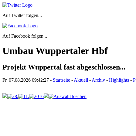
Auf Twitter folgen...
Auf Facebook folgen...
Umbau Wuppertaler Hbf
Projekt Wuppertal fast abgeschlossen...
Fr. 07.08.2026
09:42:27
-
Startseite
-
Aktuell
-
Archiv
-
Highlights
-
P