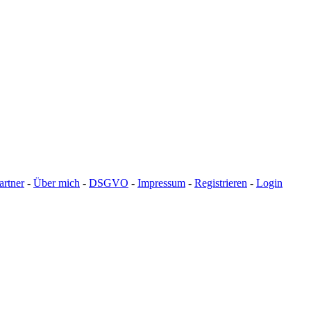
artner
-
Über mich
-
DSGVO
-
Impressum
-
Registrieren
-
Login