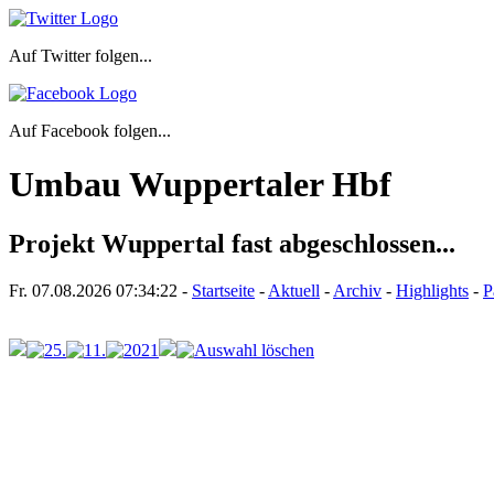
Auf Twitter folgen...
Auf Facebook folgen...
Umbau Wuppertaler Hbf
Projekt Wuppertal fast abgeschlossen...
Fr. 07.08.2026
07:34:22
-
Startseite
-
Aktuell
-
Archiv
-
Highlights
-
P