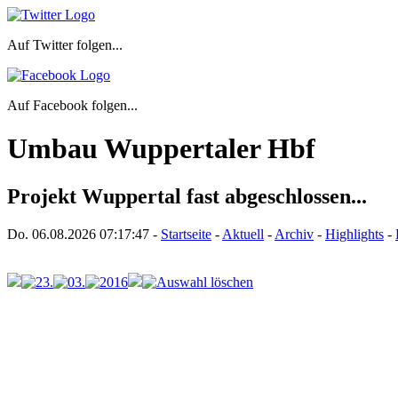
Auf Twitter folgen...
Auf Facebook folgen...
Umbau Wuppertaler Hbf
Projekt Wuppertal fast abgeschlossen...
Do. 06.08.2026
07:17:47
-
Startseite
-
Aktuell
-
Archiv
-
Highlights
-