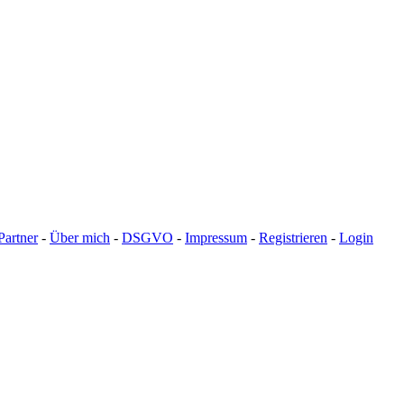
Partner
-
Über mich
-
DSGVO
-
Impressum
-
Registrieren
-
Login