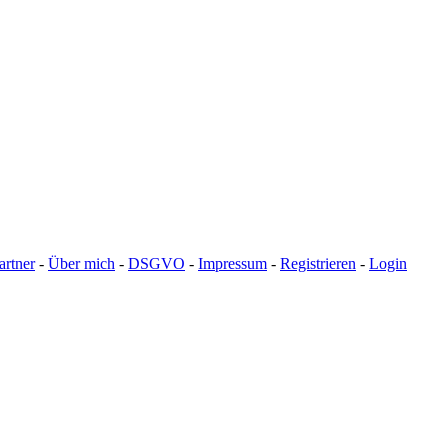
artner
-
Über mich
-
DSGVO
-
Impressum
-
Registrieren
-
Login