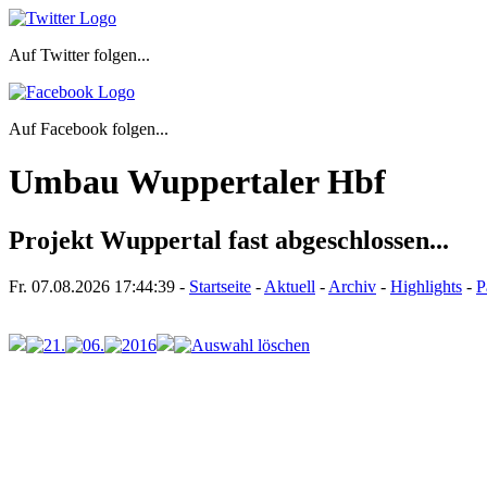
Auf Twitter folgen...
Auf Facebook folgen...
Umbau Wuppertaler Hbf
Projekt Wuppertal fast abgeschlossen...
Fr. 07.08.2026
17:44:39
-
Startseite
-
Aktuell
-
Archiv
-
Highlights
-
P