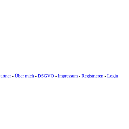
artner
-
Über mich
-
DSGVO
-
Impressum
-
Registrieren
-
Login