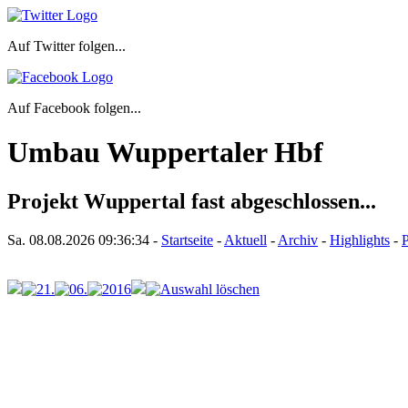
Auf Twitter folgen...
Auf Facebook folgen...
Umbau Wuppertaler Hbf
Projekt Wuppertal fast abgeschlossen...
Sa. 08.08.2026
09:36:34
-
Startseite
-
Aktuell
-
Archiv
-
Highlights
-
P