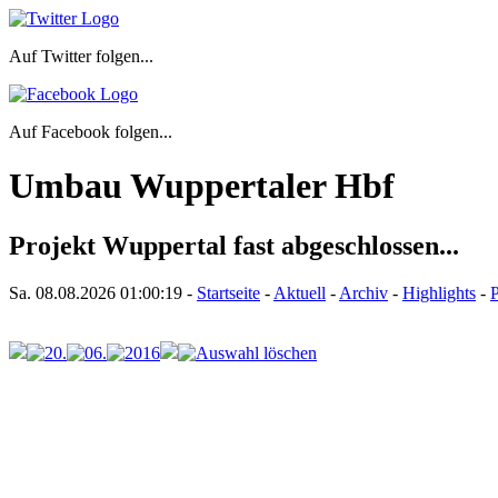
Auf Twitter folgen...
Auf Facebook folgen...
Umbau Wuppertaler Hbf
Projekt Wuppertal fast abgeschlossen...
Sa. 08.08.2026
01:00:19
-
Startseite
-
Aktuell
-
Archiv
-
Highlights
-
P