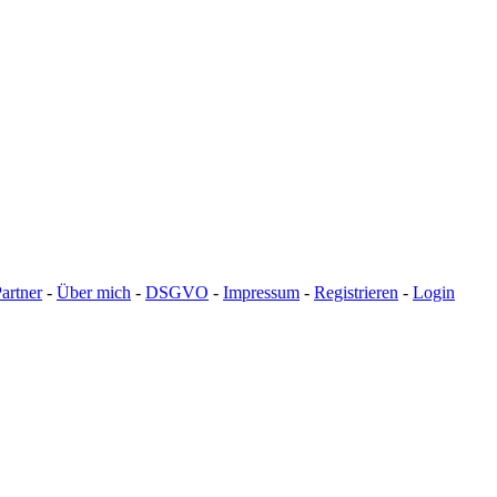
artner
-
Über mich
-
DSGVO
-
Impressum
-
Registrieren
-
Login