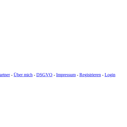
artner
-
Über mich
-
DSGVO
-
Impressum
-
Registrieren
-
Login