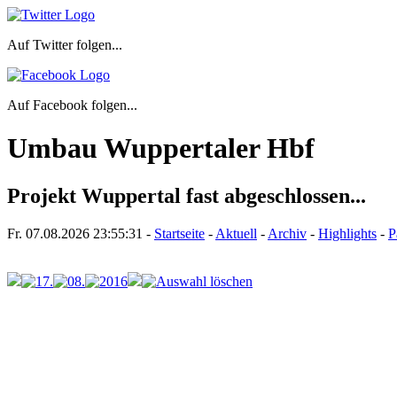
Auf Twitter folgen...
Auf Facebook folgen...
Umbau Wuppertaler Hbf
Projekt Wuppertal fast abgeschlossen...
Fr. 07.08.2026
23:55:31
-
Startseite
-
Aktuell
-
Archiv
-
Highlights
-
P