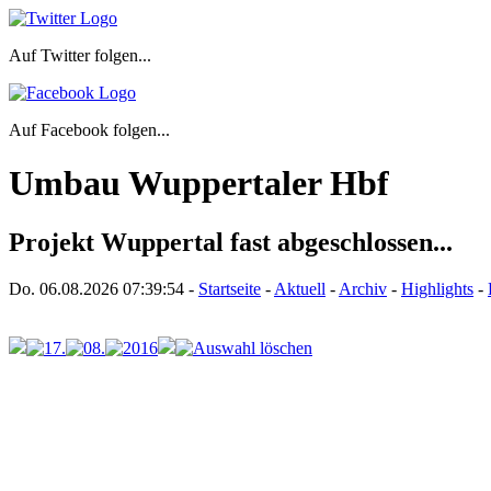
Auf Twitter folgen...
Auf Facebook folgen...
Umbau Wuppertaler Hbf
Projekt Wuppertal fast abgeschlossen...
Do. 06.08.2026
07:39:54
-
Startseite
-
Aktuell
-
Archiv
-
Highlights
-