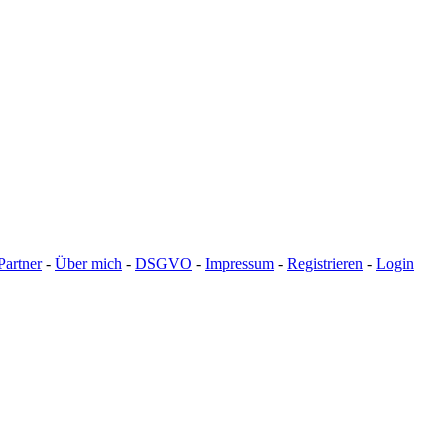
Partner
-
Über mich
-
DSGVO
-
Impressum
-
Registrieren
-
Login