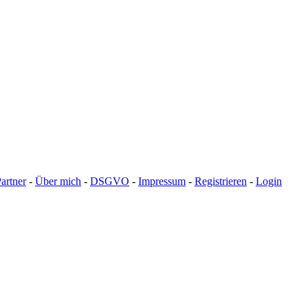
artner
-
Über mich
-
DSGVO
-
Impressum
-
Registrieren
-
Login