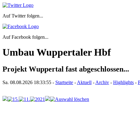
Auf Twitter folgen...
Auf Facebook folgen...
Umbau Wuppertaler Hbf
Projekt Wuppertal fast abgeschlossen...
Sa. 08.08.2026
18:33:55
-
Startseite
-
Aktuell
-
Archiv
-
Highlights
-
P