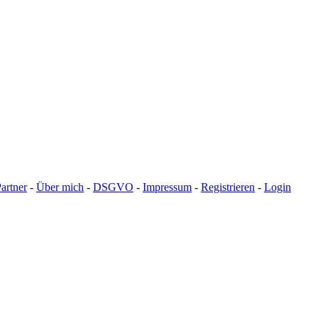
artner
-
Über mich
-
DSGVO
-
Impressum
-
Registrieren
-
Login