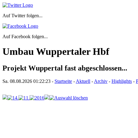
Auf Twitter folgen...
Auf Facebook folgen...
Umbau Wuppertaler Hbf
Projekt Wuppertal fast abgeschlossen...
Sa. 08.08.2026
01:22:23
-
Startseite
-
Aktuell
-
Archiv
-
Highlights
-
P