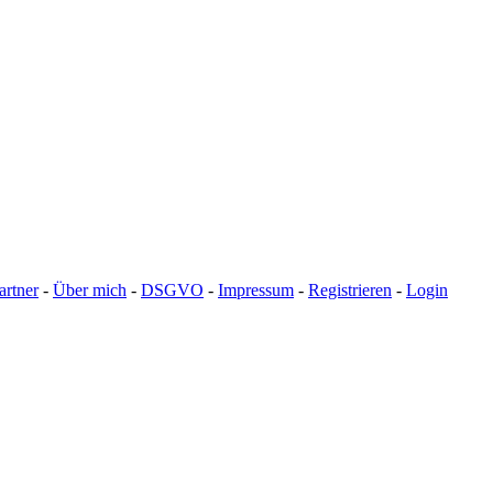
artner
-
Über mich
-
DSGVO
-
Impressum
-
Registrieren
-
Login