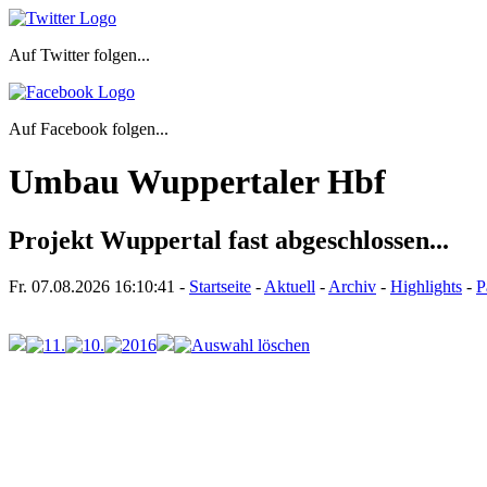
Auf Twitter folgen...
Auf Facebook folgen...
Umbau Wuppertaler Hbf
Projekt Wuppertal fast abgeschlossen...
Fr. 07.08.2026
16:10:41
-
Startseite
-
Aktuell
-
Archiv
-
Highlights
-
P