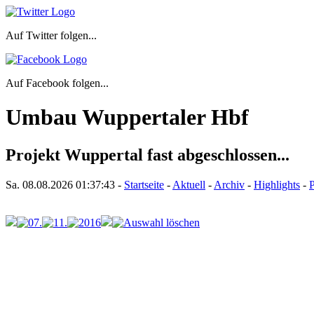
Auf Twitter folgen...
Auf Facebook folgen...
Umbau Wuppertaler Hbf
Projekt Wuppertal fast abgeschlossen...
Sa. 08.08.2026
01:37:43
-
Startseite
-
Aktuell
-
Archiv
-
Highlights
-
P