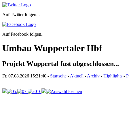
Auf Twitter folgen...
Auf Facebook folgen...
Umbau Wuppertaler Hbf
Projekt Wuppertal fast abgeschlossen...
Fr. 07.08.2026
15:21:40
-
Startseite
-
Aktuell
-
Archiv
-
Highlights
-
P