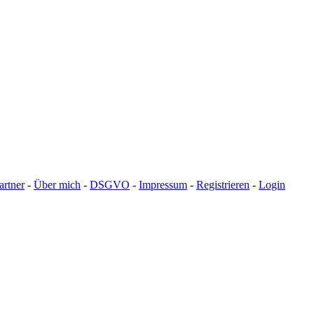
artner
-
Über mich
-
DSGVO
-
Impressum
-
Registrieren
-
Login