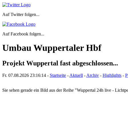
Auf Twitter folgen...
Auf Facebook folgen...
Umbau Wuppertaler Hbf
Projekt Wuppertal fast abgeschlossen...
Fr. 07.08.2026
23:16:14
-
Startseite
-
Aktuell
-
Archiv
-
Highlights
-
P
Sie sehen gerade ein Bild aus der Reihe "Wuppertal 24h live - Lich