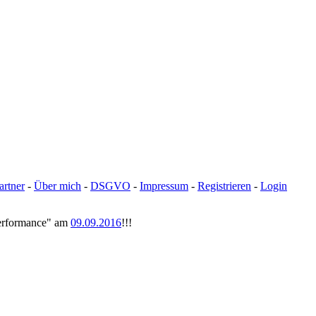
artner
-
Über mich
-
DSGVO
-
Impressum
-
Registrieren
-
Login
tperformance" am
09.09.2016
!!!