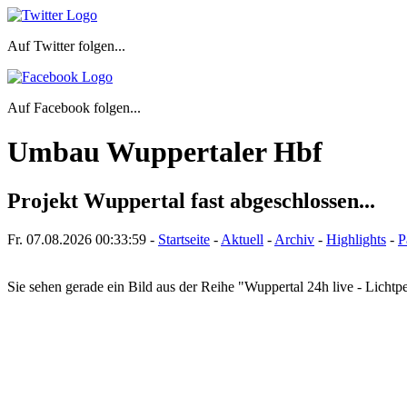
Auf Twitter folgen...
Auf Facebook folgen...
Umbau Wuppertaler Hbf
Projekt Wuppertal fast abgeschlossen...
Fr. 07.08.2026
00:33:59
-
Startseite
-
Aktuell
-
Archiv
-
Highlights
-
P
Sie sehen gerade ein Bild aus der Reihe "Wuppertal 24h live - Lich