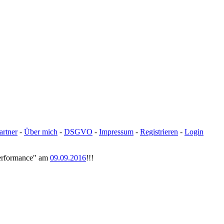
artner
-
Über mich
-
DSGVO
-
Impressum
-
Registrieren
-
Login
tperformance" am
09.09.2016
!!!