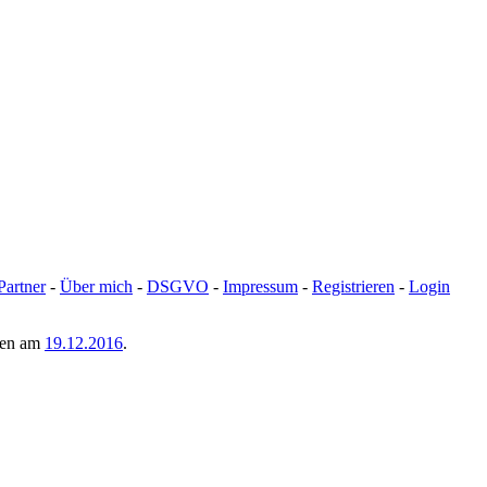
Partner
-
Über mich
-
DSGVO
-
Impressum
-
Registrieren
-
Login
men am
19.12.2016
.