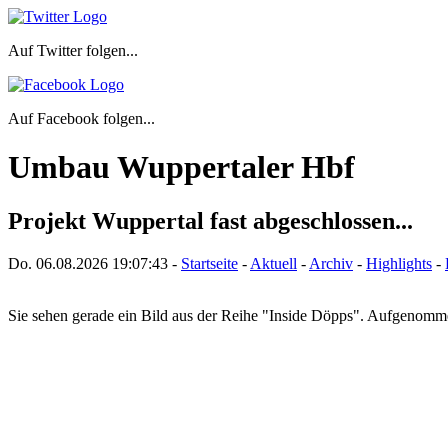
Auf Twitter folgen...
Auf Facebook folgen...
Umbau Wuppertaler Hbf
Projekt Wuppertal fast abgeschlossen...
Do. 06.08.2026
19:07:43
-
Startseite
-
Aktuell
-
Archiv
-
Highlights
-
Sie sehen gerade ein Bild aus der Reihe "Inside Döpps". Aufgenom