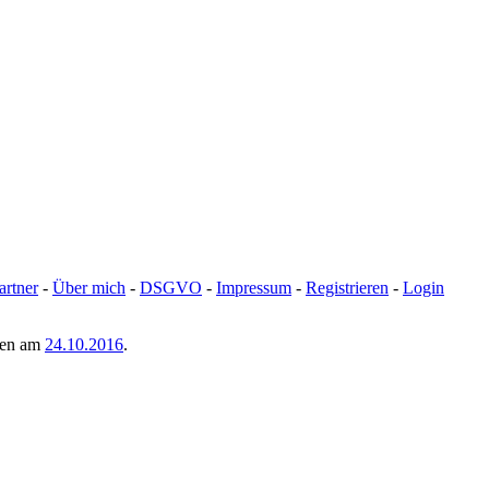
artner
-
Über mich
-
DSGVO
-
Impressum
-
Registrieren
-
Login
men am
24.10.2016
.