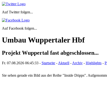
Auf Twitter folgen...
Auf Facebook folgen...
Umbau Wuppertaler Hbf
Projekt Wuppertal fast abgeschlossen...
Fr. 07.08.2026
06:45:33
-
Startseite
-
Aktuell
-
Archiv
-
Highlights
-
P
Sie sehen gerade ein Bild aus der Reihe "Inside Döpps". Aufgenom