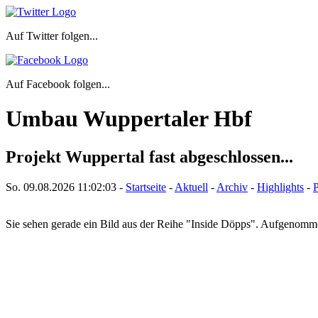
Auf Twitter folgen...
Auf Facebook folgen...
Umbau Wuppertaler Hbf
Projekt Wuppertal fast abgeschlossen...
So. 09.08.2026
11:02:03
-
Startseite
-
Aktuell
-
Archiv
-
Highlights
-
P
Sie sehen gerade ein Bild aus der Reihe "Inside Döpps". Aufgenom