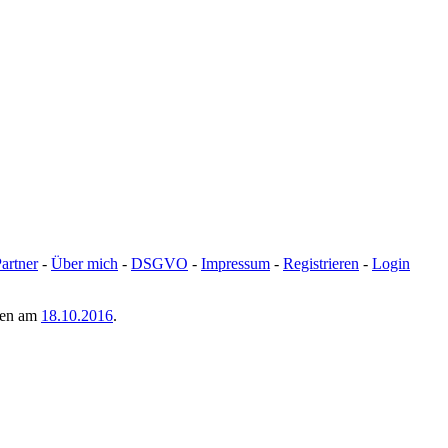
artner
-
Über mich
-
DSGVO
-
Impressum
-
Registrieren
-
Login
men am
18.10.2016
.