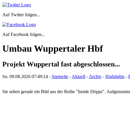
Auf Twitter folgen...
Auf Facebook folgen...
Umbau Wuppertaler Hbf
Projekt Wuppertal fast abgeschlossen...
So. 09.08.2026
07:49:14
-
Startseite
-
Aktuell
-
Archiv
-
Highlights
-
Sie sehen gerade ein Bild aus der Reihe "Inside Döpps". Aufgenom