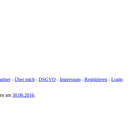
artner
-
Über mich
-
DSGVO
-
Impressum
-
Registrieren
-
Login
men am
30.06.2016
.