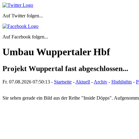
Auf Twitter folgen...
Auf Facebook folgen...
Umbau Wuppertaler Hbf
Projekt Wuppertal fast abgeschlossen...
Fr. 07.08.2026
07:50:13
-
Startseite
-
Aktuell
-
Archiv
-
Highlights
-
P
Sie sehen gerade ein Bild aus der Reihe "Inside Döpps". Aufgenom