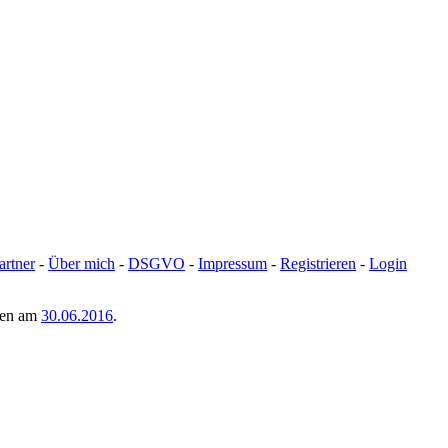
artner
-
Über mich
-
DSGVO
-
Impressum
-
Registrieren
-
Login
men am
30.06.2016
.