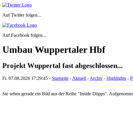
Auf Twitter folgen...
Auf Facebook folgen...
Umbau Wuppertaler Hbf
Projekt Wuppertal fast abgeschlossen...
Fr. 07.08.2026
17:29:45
-
Startseite
-
Aktuell
-
Archiv
-
Highlights
-
P
Sie sehen gerade ein Bild aus der Reihe "Inside Döpps". Aufgenom