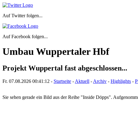
Auf Twitter folgen...
Auf Facebook folgen...
Umbau Wuppertaler Hbf
Projekt Wuppertal fast abgeschlossen...
Fr. 07.08.2026
00:41:12
-
Startseite
-
Aktuell
-
Archiv
-
Highlights
-
P
Sie sehen gerade ein Bild aus der Reihe "Inside Döpps". Aufgenom