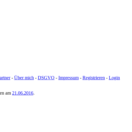
artner
-
Über mich
-
DSGVO
-
Impressum
-
Registrieren
-
Login
men am
21.06.2016
.