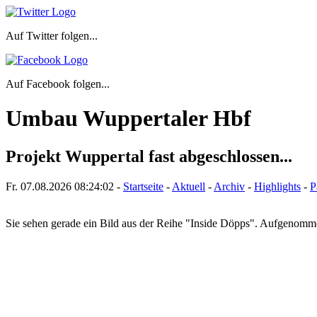
Auf Twitter folgen...
Auf Facebook folgen...
Umbau Wuppertaler Hbf
Projekt Wuppertal fast abgeschlossen...
Fr. 07.08.2026
08:24:02
-
Startseite
-
Aktuell
-
Archiv
-
Highlights
-
P
Sie sehen gerade ein Bild aus der Reihe "Inside Döpps". Aufgenom