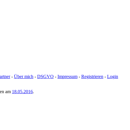
artner
-
Über mich
-
DSGVO
-
Impressum
-
Registrieren
-
Login
men am
18.05.2016
.