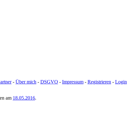
artner
-
Über mich
-
DSGVO
-
Impressum
-
Registrieren
-
Login
men am
18.05.2016
.