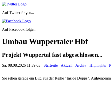
Auf Twitter folgen...
Auf Facebook folgen...
Umbau Wuppertaler Hbf
Projekt Wuppertal fast abgeschlossen...
Sa. 08.08.2026
11:39:03
-
Startseite
-
Aktuell
-
Archiv
-
Highlights
-
P
Sie sehen gerade ein Bild aus der Reihe "Inside Döpps". Aufgenom