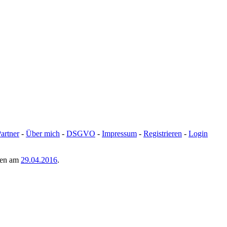
artner
-
Über mich
-
DSGVO
-
Impressum
-
Registrieren
-
Login
men am
29.04.2016
.