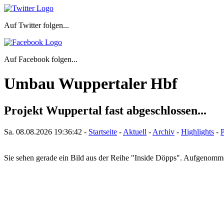
Auf Twitter folgen...
Auf Facebook folgen...
Umbau Wuppertaler Hbf
Projekt Wuppertal fast abgeschlossen...
Sa. 08.08.2026
19:36:42
-
Startseite
-
Aktuell
-
Archiv
-
Highlights
-
P
Sie sehen gerade ein Bild aus der Reihe "Inside Döpps". Aufgenom