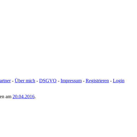
artner
-
Über mich
-
DSGVO
-
Impressum
-
Registrieren
-
Login
men am
20.04.2016
.