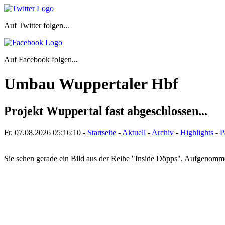
Auf Twitter folgen...
Auf Facebook folgen...
Umbau Wuppertaler Hbf
Projekt Wuppertal fast abgeschlossen...
Fr. 07.08.2026
05:16:10
-
Startseite
-
Aktuell
-
Archiv
-
Highlights
-
P
Sie sehen gerade ein Bild aus der Reihe "Inside Döpps". Aufgenom