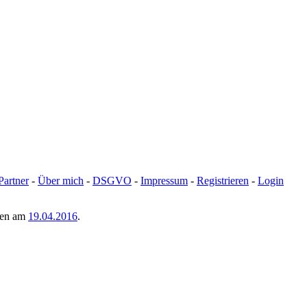
Partner
-
Über mich
-
DSGVO
-
Impressum
-
Registrieren
-
Login
men am
19.04.2016
.