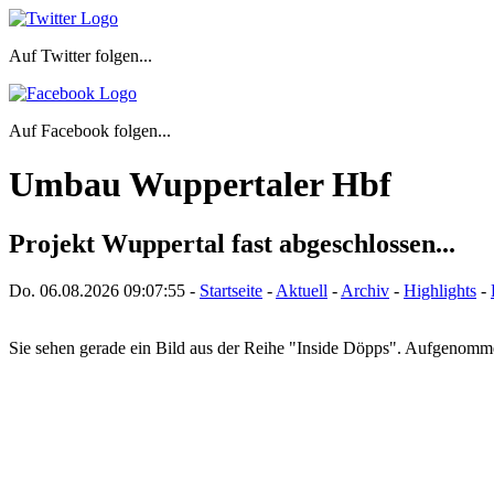
Auf Twitter folgen...
Auf Facebook folgen...
Umbau Wuppertaler Hbf
Projekt Wuppertal fast abgeschlossen...
Do. 06.08.2026
09:07:55
-
Startseite
-
Aktuell
-
Archiv
-
Highlights
-
Sie sehen gerade ein Bild aus der Reihe "Inside Döpps". Aufgenom