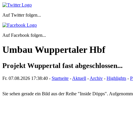
Auf Twitter folgen...
Auf Facebook folgen...
Umbau Wuppertaler Hbf
Projekt Wuppertal fast abgeschlossen...
Fr. 07.08.2026
17:38:40
-
Startseite
-
Aktuell
-
Archiv
-
Highlights
-
P
Sie sehen gerade ein Bild aus der Reihe "Inside Döpps". Aufgenom