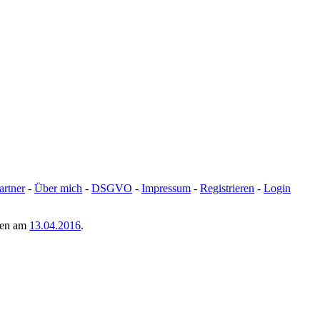
artner
-
Über mich
-
DSGVO
-
Impressum
-
Registrieren
-
Login
men am
13.04.2016
.