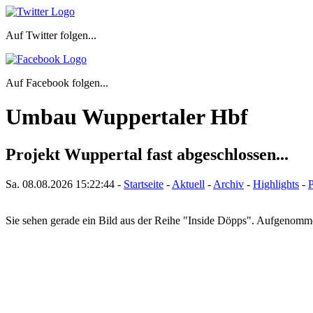
Auf Twitter folgen...
Auf Facebook folgen...
Umbau Wuppertaler Hbf
Projekt Wuppertal fast abgeschlossen...
Sa. 08.08.2026
15:22:44
-
Startseite
-
Aktuell
-
Archiv
-
Highlights
-
P
Sie sehen gerade ein Bild aus der Reihe "Inside Döpps". Aufgenom