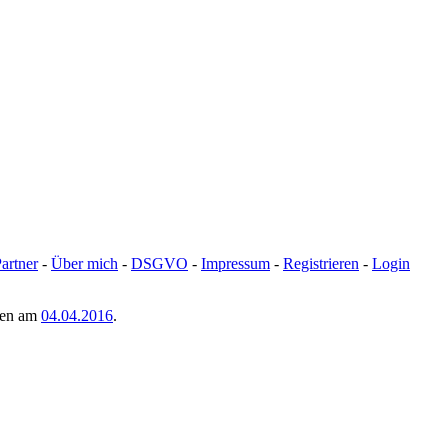
artner
-
Über mich
-
DSGVO
-
Impressum
-
Registrieren
-
Login
men am
04.04.2016
.