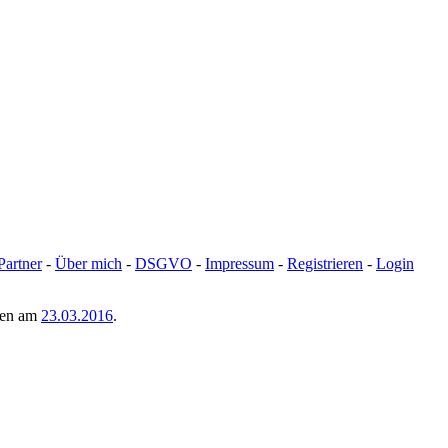
Partner
-
Über mich
-
DSGVO
-
Impressum
-
Registrieren
-
Login
men am
23.03.2016
.