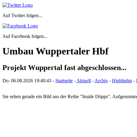
Auf Twitter folgen...
Auf Facebook folgen...
Umbau Wuppertaler Hbf
Projekt Wuppertal fast abgeschlossen...
Do. 06.08.2026
19:40:43
-
Startseite
-
Aktuell
-
Archiv
-
Highlights
-
Sie sehen gerade ein Bild aus der Reihe "Inside Döpps". Aufgenom