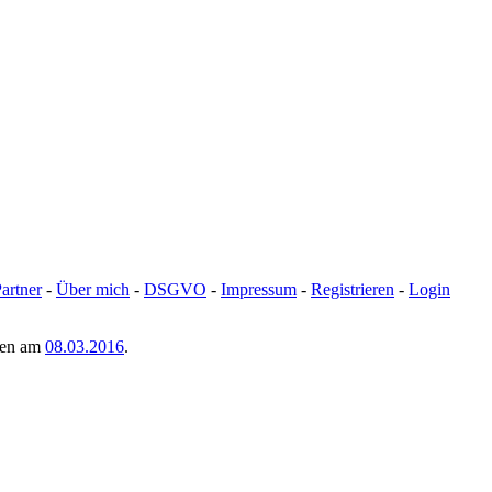
artner
-
Über mich
-
DSGVO
-
Impressum
-
Registrieren
-
Login
men am
08.03.2016
.