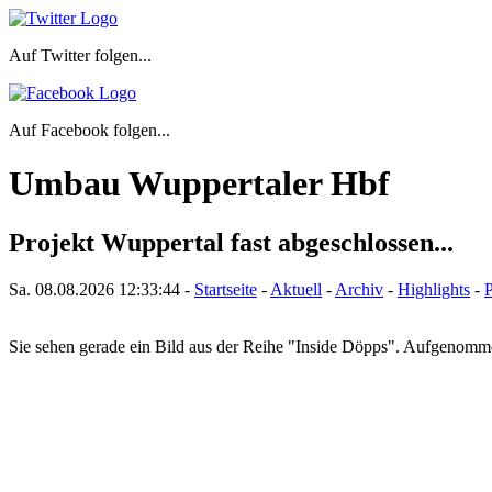
Auf Twitter folgen...
Auf Facebook folgen...
Umbau Wuppertaler Hbf
Projekt Wuppertal fast abgeschlossen...
Sa. 08.08.2026
12:33:44
-
Startseite
-
Aktuell
-
Archiv
-
Highlights
-
P
Sie sehen gerade ein Bild aus der Reihe "Inside Döpps". Aufgenom