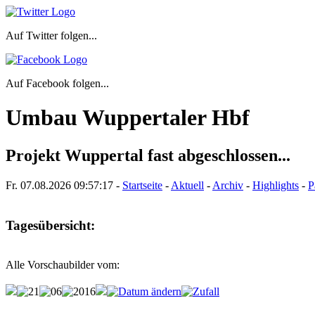
Auf Twitter folgen...
Auf Facebook folgen...
Umbau Wuppertaler Hbf
Projekt Wuppertal fast abgeschlossen...
Fr. 07.08.2026
09:57:17
-
Startseite
-
Aktuell
-
Archiv
-
Highlights
-
P
Tagesübersicht:
Alle Vorschaubilder vom: