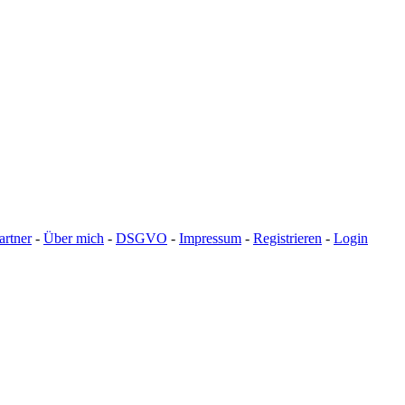
artner
-
Über mich
-
DSGVO
-
Impressum
-
Registrieren
-
Login